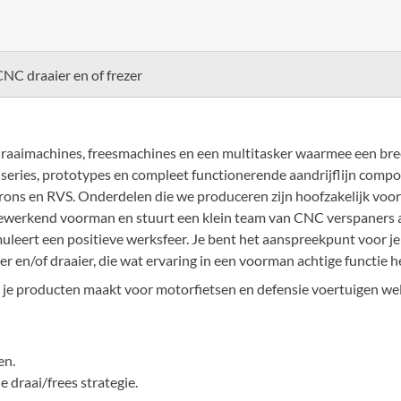
C draaier en of frezer
raaimachines, freesmachines en een multitasker waarmee een br
series, prototypes en compleet functionerende aandrijflijn compon
rons en RVS. Onderdelen die we produceren zijn hoofzakelijk voor
 meewerkend voorman en stuurt een klein team van CNC verspaners a
leert een positieve werksfeer. Je bent het aanspreekpunt voor je
 en/of draaier, die wat ervaring in een voorman achtige functie he
 je producten maakt voor motorfietsen en defensie voertuigen we
en.
 draai/frees strategie.