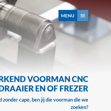
MENU
Startpagina
Disciplines
Projecten
Defensie
Nieuws
RKEND VOORMAN CNC
Werken bij W-Tec
3
DRAAIER EN OF FREZER
Contact
 zonder cape, ben jij die voorman die we
zoeken?