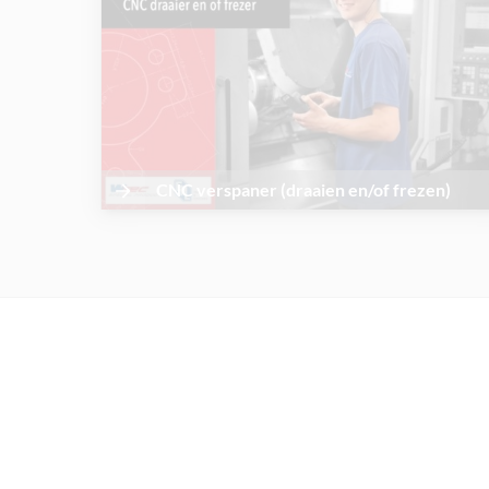
CNC verspaner (draaien en/of frezen)
VAKMANSCHAP...