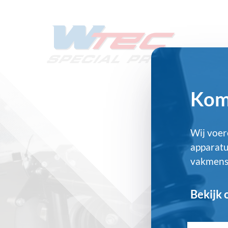
Kom 
Wij voer
apparatu
vakmense
Bekijk