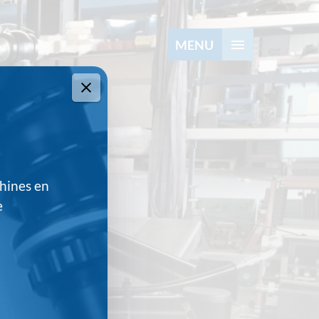
MENU
Startpagina
Disciplines
Projecten
Defensie
hines en
e
Nieuws
Werken bij W-Tec
3
Contact