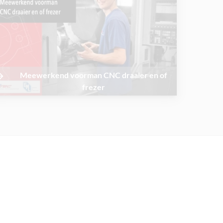
Meewerkend voorman CNC draaier en of
frezer