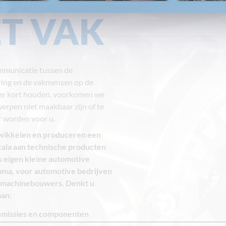
ELD UIT
T VAK
mmunicatie tussen de
ring en de vakmensen op de
er kort houden, voorkomen we
erpen niet maakbaar zijn of te
r worden voor u.
ikkelen en produceren een
cala aan technische producten
s eigen kleine automotive
ma, voor automotive bedrijven
 machinebouwers. Denkt u
aan:
smissies en componenten