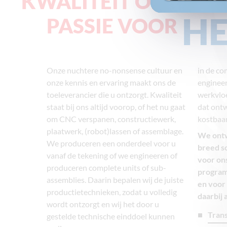
KWALITEIT ONTWIKK
HE
PASSIE VOOR
Onze nuchtere no-nonsense cultuur en
in de co
onze kennis en ervaring maakt ons de
enginee
toeleverancier die u ontzorgt. Kwaliteit
werkvlo
staat bij ons altijd voorop, of het nu gaat
dat ontw
om CNC verspanen, constructiewerk,
kostbaa
plaatwerk, (robot)lassen of assemblage.
We ontw
We produceren een onderdeel voor u
breed s
vanaf de tekening of we engineeren of
voor on
produceren complete units of sub-
program
assemblies. Daarin bepalen wij de juiste
en voor
productietechnieken, zodat u volledig
daarbij 
wordt ontzorgt en wij het door u
Tran
gestelde technische einddoel kunnen