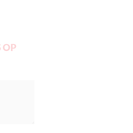
 OP
Please leave this field empty.